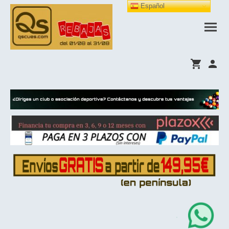
Español