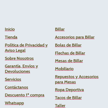
Inicio
Billar
Tienda
Accesorios para Billar
Política de Privacidad y
Bolas de Billar
Aviso Legal
Flechas de
Billar
Sobre Nosotros
Mesas de Billar
Garantía, Envíos y
Mobiliario
Devoluciones
Repuestos y Accesorios
Servicios
para Mesas
Contáctanos
Ropa Deportiva
Descuento 1ª compra
Tacos de Billar
Whats
app
Taller