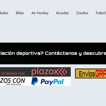
dades
Billar
Air Hockey
Arcades
Dardos
Futbol