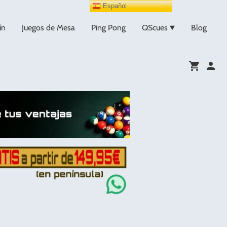
Español
ín
Juegos de Mesa
Ping Pong
QScues
Blog