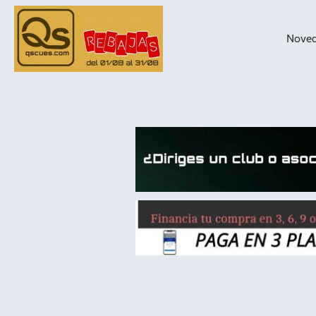
Nove
taqueras de
billar