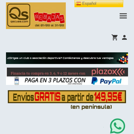
Español