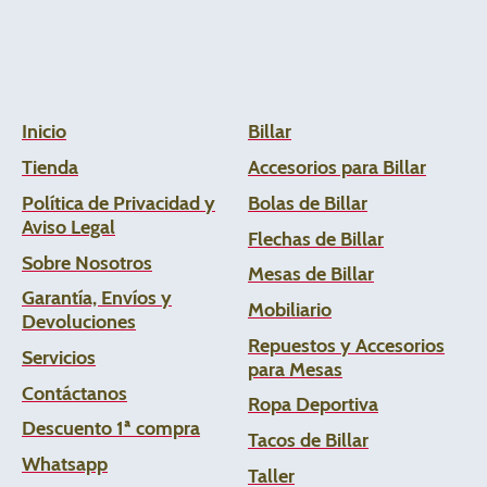
Inicio
Billar
Tienda
Accesorios para Billar
Política de Privacidad y
Bolas de Billar
Aviso Legal
Flechas de
Billar
Sobre Nosotros
Mesas de Billar
Garantía, Envíos y
Mobiliario
Devoluciones
Repuestos y Accesorios
Servicios
para Mesas
Contáctanos
Ropa Deportiva
Descuento 1ª compra
Tacos de Billar
Whats
app
Taller