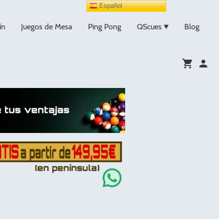
Español
ín
Juegos de Mesa
Ping Pong
QScues
Blog