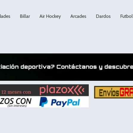
dades
Billar
Air Hockey
Arcades
Dardos
Futbol