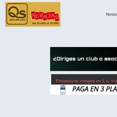
Nove
taqueras de
billar