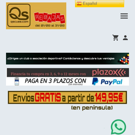
Español