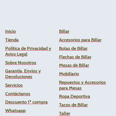
Inicio
Billar
Tienda
Accesorios para Billar
Política de Privacidad y
Bolas de Billar
Aviso Legal
Flechas de
Billar
Sobre Nosotros
Mesas de Billar
Garantía, Envíos y
Mobiliario
Devoluciones
Repuestos y Accesorios
Servicios
para Mesas
Contáctanos
Ropa Deportiva
Descuento 1ª compra
Tacos de Billar
Whats
app
Taller