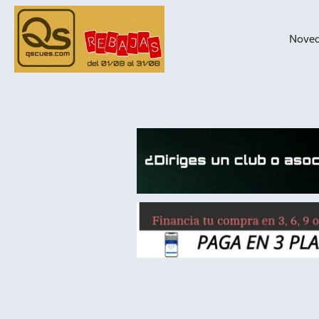
Nove
taqueras de
billar