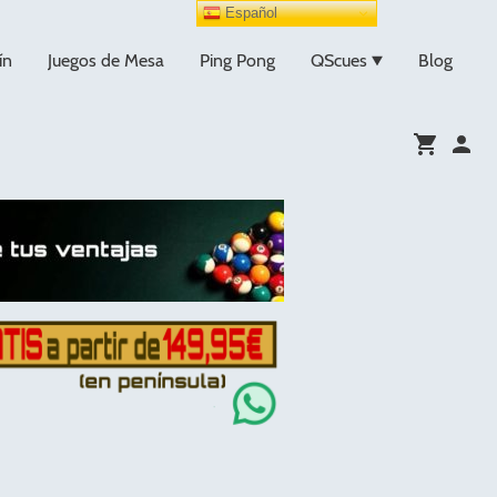
Español
ín
Juegos de Mesa
Ping Pong
QScues
Blog