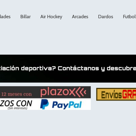
dades
Billar
Air Hockey
Arcades
Dardos
Futbol