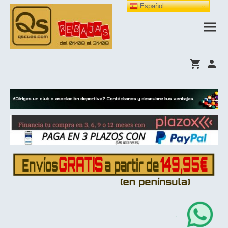
Español