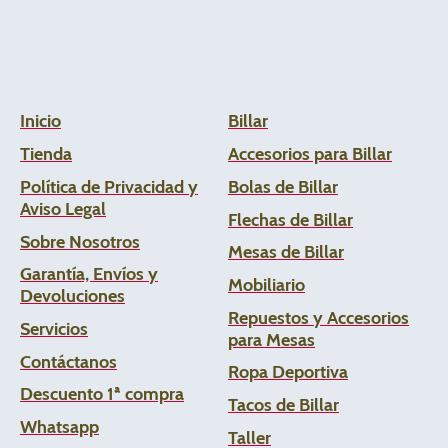
Inicio
Billar
Tienda
Accesorios para Billar
Política de Privacidad y
Bolas de Billar
Aviso Legal
Flechas de
Billar
Sobre Nosotros
Mesas de Billar
Garantía, Envíos y
Mobiliario
Devoluciones
Repuestos y Accesorios
Servicios
para Mesas
Contáctanos
Ropa Deportiva
Descuento 1ª compra
Tacos de Billar
Whats
app
Taller