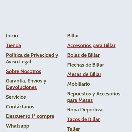
Inicio
Billar
Tienda
Accesorios para Billar
Política de Privacidad y
Bolas de Billar
Aviso Legal
Flechas de
Billar
Sobre Nosotros
Mesas de Billar
Garantía, Envíos y
Mobiliario
Devoluciones
Repuestos y Accesorios
Servicios
para Mesas
Contáctanos
Ropa Deportiva
Descuento 1ª compra
Tacos de Billar
Whats
app
Taller