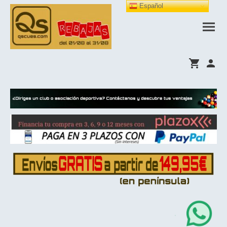
Español