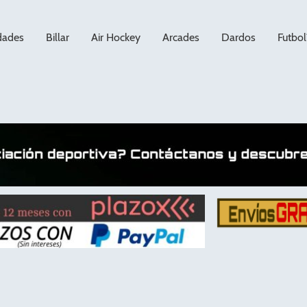
dades
Billar
Air Hockey
Arcades
Dardos
Futbol