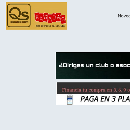
Nove
taqueras de
billar