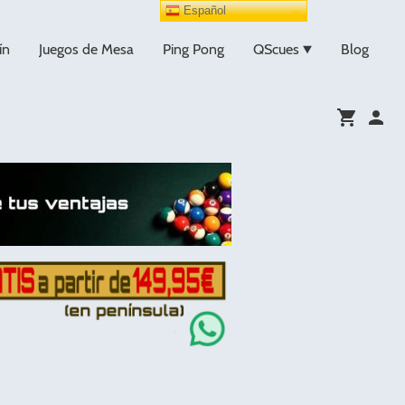
Español
ín
Juegos de Mesa
Ping Pong
QScues
Blog