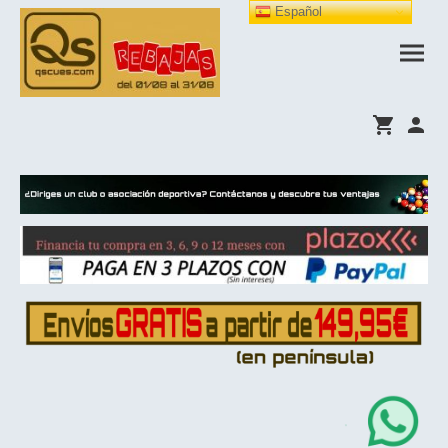
Español