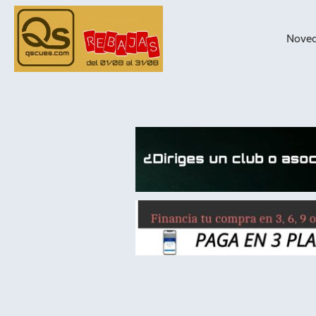
Nove
taqueras de
billar