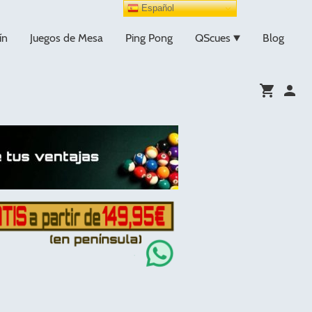
Español
ín
Juegos de Mesa
Ping Pong
QScues
Blog