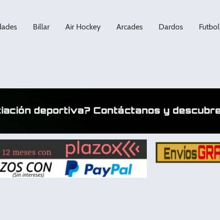
dades
Billar
Air Hockey
Arcades
Dardos
Futbol