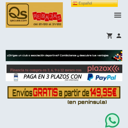
Español