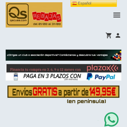
Español