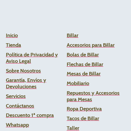
Inicio
Billar
Tienda
Accesorios para Billar
Política de Privacidad y
Bolas de Billar
Aviso Legal
Flechas de
Billar
Sobre Nosotros
Mesas de Billar
Garantía, Envíos y
Mobiliario
Devoluciones
Repuestos y Accesorios
Servicios
para Mesas
Contáctanos
Ropa Deportiva
Descuento 1ª compra
Tacos de Billar
Whats
app
Taller