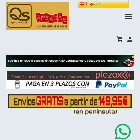
Español