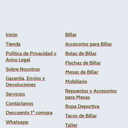
Inicio
Billar
Tienda
Accesorios para Billar
Política de Privacidad y
Bolas de Billar
Aviso Legal
Flechas de
Billar
Sobre Nosotros
Mesas de Billar
Garantía, Envíos y
Mobiliario
Devoluciones
Repuestos y Accesorios
Servicios
para Mesas
Contáctanos
Ropa Deportiva
Descuento 1ª compra
Tacos de Billar
Whats
app
Taller