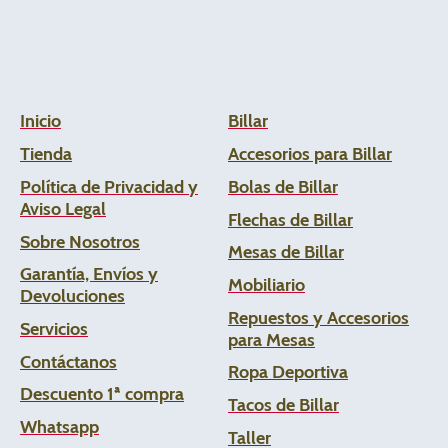
Inicio
Billar
Tienda
Accesorios para Billar
Política de Privacidad y
Bolas de Billar
Aviso Legal
Flechas de
Billar
Sobre Nosotros
Mesas de Billar
Garantía, Envíos y
Mobiliario
Devoluciones
Repuestos y Accesorios
Servicios
para Mesas
Contáctanos
Ropa Deportiva
Descuento 1ª compra
Tacos de Billar
Whats
app
Taller