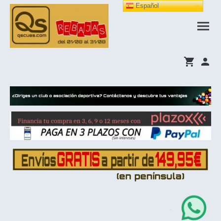
Español