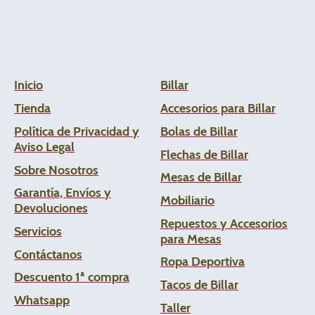
Inicio
Billar
Tienda
Accesorios para Billar
Política de Privacidad y
Bolas de Billar
Aviso Legal
Flechas de
Billar
Sobre Nosotros
Mesas de Billar
Garantía, Envíos y
Mobiliario
Devoluciones
Repuestos y Accesorios
Servicios
para Mesas
Contáctanos
Ropa Deportiva
Descuento 1ª compra
Tacos de Billar
Whats
app
Taller