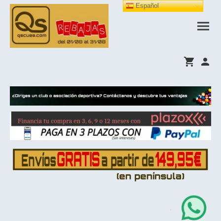
Español