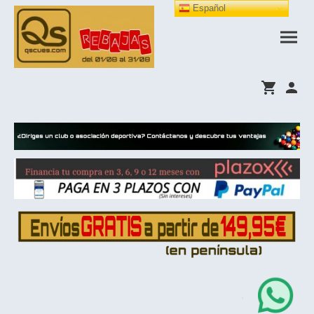
Español