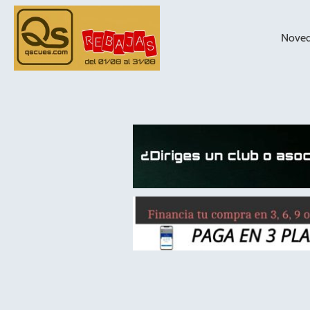
Nove
taqueras de
billar