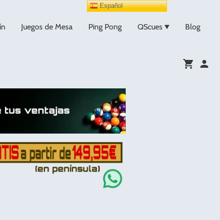
Español
ín
Juegos de Mesa
Ping Pong
QScues
Blog