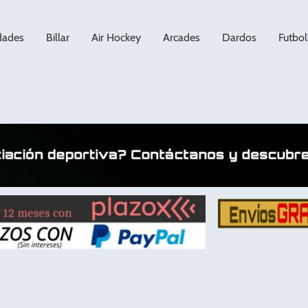
dades
Billar
Air Hockey
Arcades
Dardos
Futbol