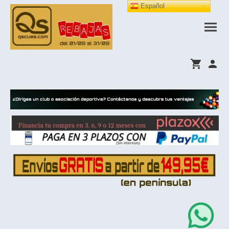
Español