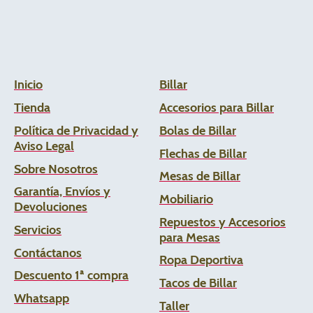
Inicio
Billar
Tienda
Accesorios para Billar
Política de Privacidad y
Bolas de Billar
Aviso Legal
Flechas de
Billar
Sobre Nosotros
Mesas de Billar
Garantía, Envíos y
Mobiliario
Devoluciones
Repuestos y Accesorios
Servicios
para Mesas
Contáctanos
Ropa Deportiva
Descuento 1ª compra
Tacos de Billar
Whats
app
Taller