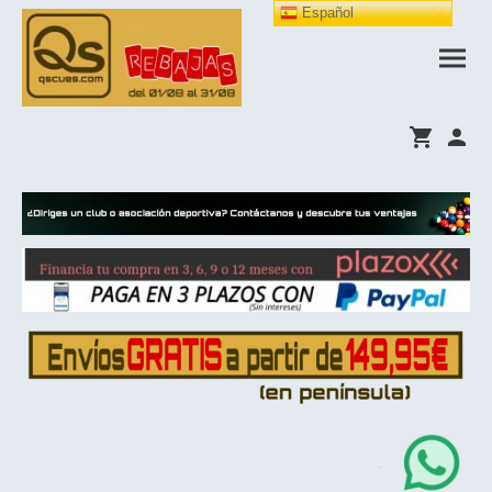
Español