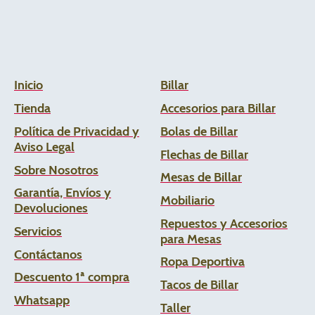
Inicio
Billar
Tienda
Accesorios para Billar
Política de Privacidad y
Bolas de Billar
Aviso Legal
Flechas de
Billar
Sobre Nosotros
Mesas de Billar
Garantía, Envíos y
Mobiliario
Devoluciones
Repuestos y Accesorios
Servicios
para Mesas
Contáctanos
Ropa Deportiva
Descuento 1ª compra
Tacos de Billar
Whats
app
Taller