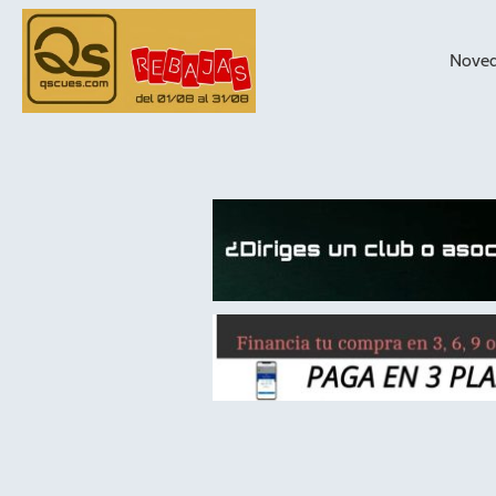
Nove
taqueras de
billar