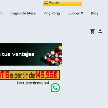
Español
ín
Juegos de Mesa
Ping Pong
QScues
Blog