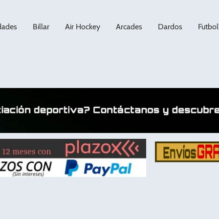
dades
Billar
Air Hockey
Arcades
Dardos
Futbol