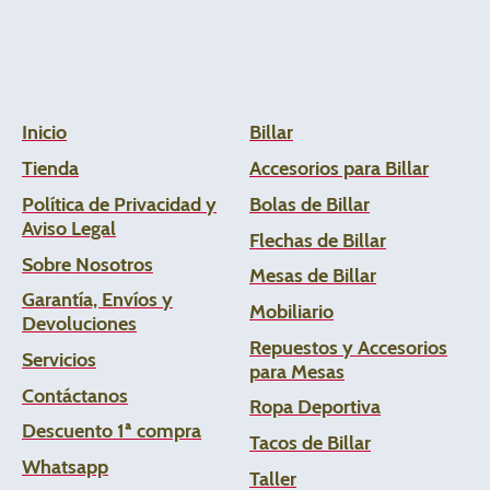
Inicio
Billar
Tienda
Accesorios para Billar
Política de Privacidad y
Bolas de Billar
Aviso Legal
Flechas de
Billar
Sobre Nosotros
Mesas de Billar
Garantía, Envíos y
Mobiliario
Devoluciones
Repuestos y Accesorios
Servicios
para Mesas
Contáctanos
Ropa Deportiva
Descuento 1ª compra
Tacos de Billar
Whats
app
Taller