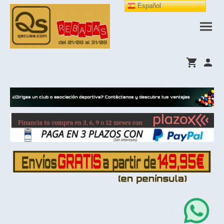
Español