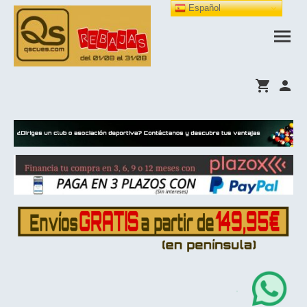
Español