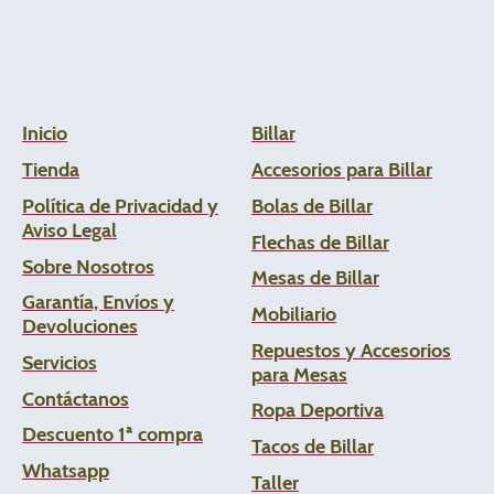
Inicio
Billar
Tienda
Accesorios para Billar
Política de Privacidad y
Bolas de Billar
Aviso Legal
Flechas de
Billar
Sobre Nosotros
Mesas de Billar
Garantía, Envíos y
Mobiliario
Devoluciones
Repuestos y Accesorios
Servicios
para Mesas
Contáctanos
Ropa Deportiva
Descuento 1ª compra
Tacos de Billar
Whats
app
Taller