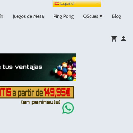
Español
ín
Juegos de Mesa
Ping Pong
QScues
Blog