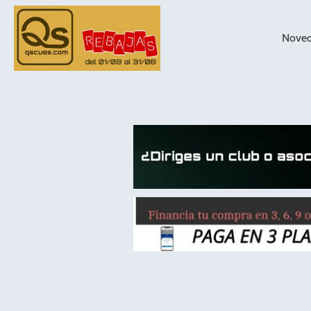
Nove
taqueras de
billar