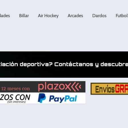
dades
Billar
Air Hockey
Arcades
Dardos
Futbol