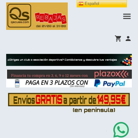
Español