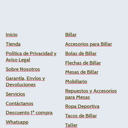
Inicio
Billar
Tienda
Accesorios para Billar
Política de Privacidad y
Bolas de Billar
Aviso Legal
Flechas de
Billar
Sobre Nosotros
Mesas de Billar
Garantía, Envíos y
Mobiliario
Devoluciones
Repuestos y Accesorios
Servicios
para Mesas
Contáctanos
Ropa Deportiva
Descuento 1ª compra
Tacos de Billar
Whats
app
Taller