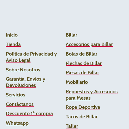
Inicio
Billar
Tienda
Accesorios para Billar
Política de Privacidad y
Bolas de Billar
Aviso Legal
Flechas de
Billar
Sobre Nosotros
Mesas de Billar
Garantía, Envíos y
Mobiliario
Devoluciones
Repuestos y Accesorios
Servicios
para Mesas
Contáctanos
Ropa Deportiva
Descuento 1ª compra
Tacos de Billar
Whats
app
Taller