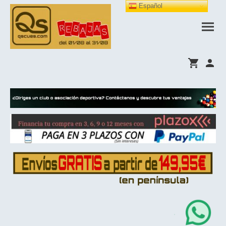
Español