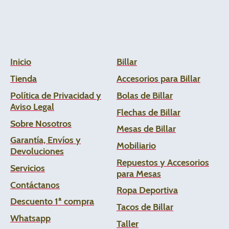
Inicio
Billar
Tienda
Accesorios para Billar
Política de Privacidad y
Bolas de Billar
Aviso Legal
Flechas de
Billar
Sobre Nosotros
Mesas de Billar
Garantía, Envíos y
Mobiliario
Devoluciones
Repuestos y Accesorios
Servicios
para Mesas
Contáctanos
Ropa Deportiva
Descuento 1ª compra
Tacos de Billar
Whats
app
Taller