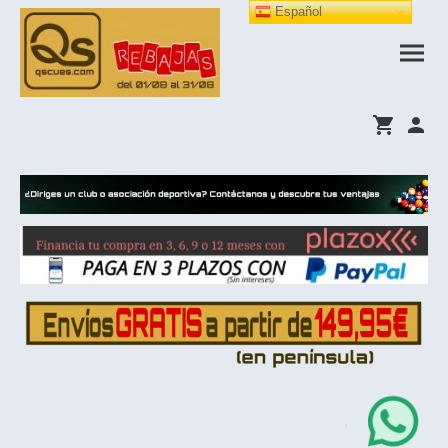
Español