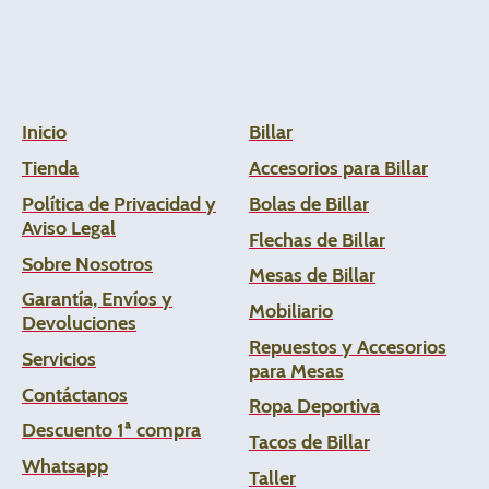
Inicio
Billar
Tienda
Accesorios para Billar
Política de Privacidad y
Bolas de Billar
Aviso Legal
Flechas de
Billar
Sobre Nosotros
Mesas de Billar
Garantía, Envíos y
Mobiliario
Devoluciones
Repuestos y Accesorios
Servicios
para Mesas
Contáctanos
Ropa Deportiva
Descuento 1ª compra
Tacos de Billar
Whats
app
Taller