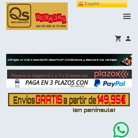
Español