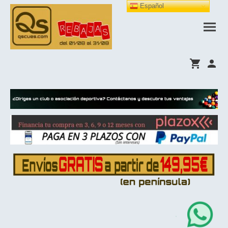
Español