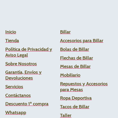
Inicio
Billar
Tienda
Accesorios para Billar
Política de Privacidad y
Bolas de Billar
Aviso Legal
Flechas de
Billar
Sobre Nosotros
Mesas de Billar
Garantía, Envíos y
Mobiliario
Devoluciones
Repuestos y Accesorios
Servicios
para Mesas
Contáctanos
Ropa Deportiva
Descuento 1ª compra
Tacos de Billar
Whats
app
Taller