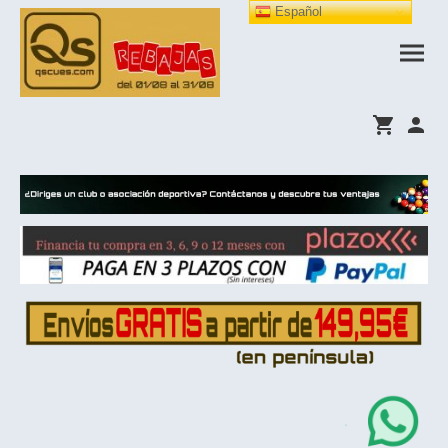
Español