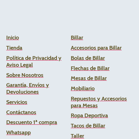
Inicio
Billar
Tienda
Accesorios para Billar
Política de Privacidad y
Bolas de Billar
Aviso Legal
Flechas de
Billar
Sobre Nosotros
Mesas de Billar
Garantía, Envíos y
Mobiliario
Devoluciones
Repuestos y Accesorios
Servicios
para Mesas
Contáctanos
Ropa Deportiva
Descuento 1ª compra
Tacos de Billar
Whats
app
Taller