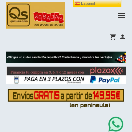
Español