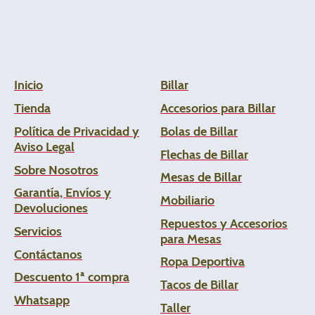
Inicio
Billar
Tienda
Accesorios para Billar
Política de Privacidad y
Bolas de Billar
Aviso Legal
Flechas de
Billar
Sobre Nosotros
Mesas de Billar
Garantía, Envíos y
Mobiliario
Devoluciones
Repuestos y Accesorios
Servicios
para Mesas
Contáctanos
Ropa Deportiva
Descuento 1ª compra
Tacos de Billar
Whats
app
Taller