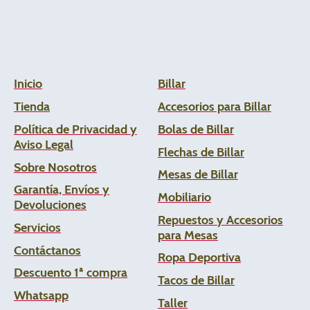
Inicio
Billar
Tienda
Accesorios para Billar
Política de Privacidad y
Bolas de Billar
Aviso Legal
Flechas de
Billar
Sobre Nosotros
Mesas de Billar
Garantía, Envíos y
Mobiliario
Devoluciones
Repuestos y Accesorios
Servicios
para Mesas
Contáctanos
Ropa Deportiva
Descuento 1ª compra
Tacos de Billar
Whats
app
Taller