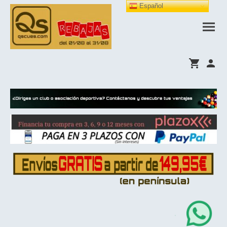
Español