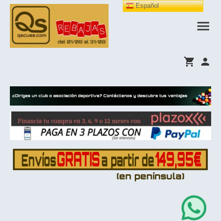
Español