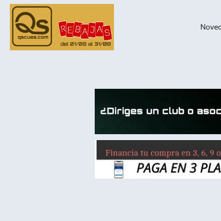
Nove
taqueras de
billar