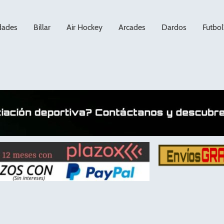
dades
Billar
Air Hockey
Arcades
Dardos
Futbol