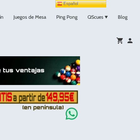
Español
ín
Juegos de Mesa
Ping Pong
QScues
Blog