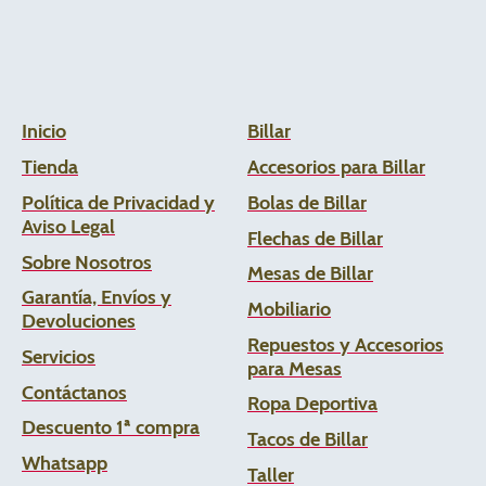
Inicio
Billar
Tienda
Accesorios para Billar
Política de Privacidad y
Bolas de Billar
Aviso Legal
Flechas de
Billar
Sobre Nosotros
Mesas de Billar
Garantía, Envíos y
Mobiliario
Devoluciones
Repuestos y Accesorios
Servicios
para Mesas
Contáctanos
Ropa Deportiva
Descuento 1ª compra
Tacos de Billar
Whats
app
Taller