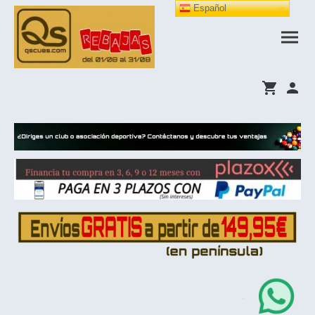
Español