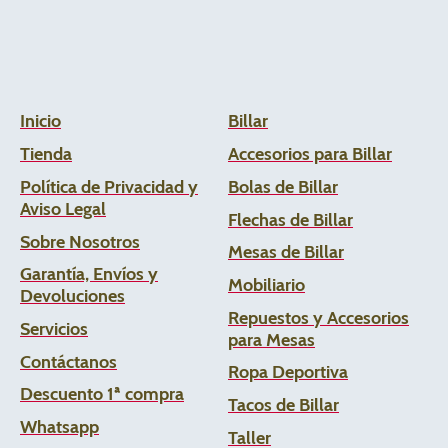
Inicio
Billar
Tienda
Accesorios para Billar
Política de Privacidad y
Bolas de Billar
Aviso Legal
Flechas de
Billar
Sobre Nosotros
Mesas de Billar
Garantía, Envíos y
Mobiliario
Devoluciones
Repuestos y Accesorios
Servicios
para Mesas
Contáctanos
Ropa Deportiva
Descuento 1ª compra
Tacos de Billar
Whats
app
Taller