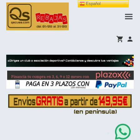
Español