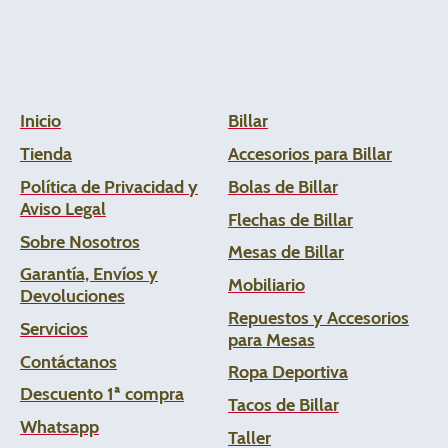
Inicio
Billar
Tienda
Accesorios para Billar
Política de Privacidad y
Bolas de Billar
Aviso Legal
Flechas de
Billar
Sobre Nosotros
Mesas de Billar
Garantía, Envíos y
Mobiliario
Devoluciones
Repuestos y Accesorios
Servicios
para Mesas
Contáctanos
Ropa Deportiva
Descuento 1ª compra
Tacos de Billar
Whats
app
Taller