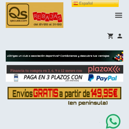
Español