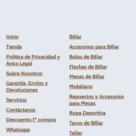
Inicio
Billar
Tienda
Accesorios para Billar
Política de Privacidad y
Bolas de Billar
Aviso Legal
Flechas de
Billar
Sobre Nosotros
Mesas de Billar
Garantía, Envíos y
Mobiliario
Devoluciones
Repuestos y Accesorios
Servicios
para Mesas
Contáctanos
Ropa Deportiva
Descuento 1ª compra
Tacos de Billar
Whats
app
Taller