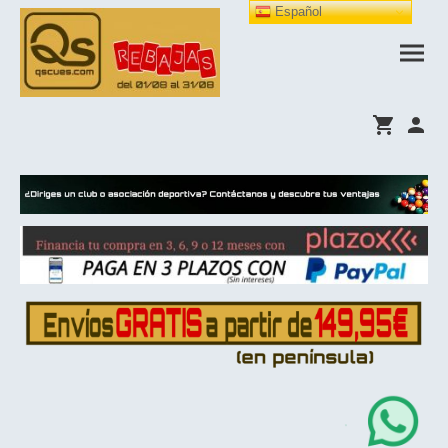
Español