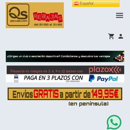
Español