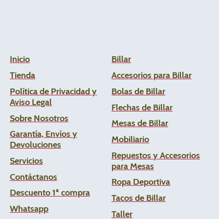
Inicio
Billar
Tienda
Accesorios para Billar
Política de Privacidad y
Bolas de Billar
Aviso Legal
Flechas de
Billar
Sobre Nosotros
Mesas de Billar
Garantía, Envíos y
Mobiliario
Devoluciones
Repuestos y Accesorios
Servicios
para Mesas
Contáctanos
Ropa Deportiva
Descuento 1ª compra
Tacos de Billar
Whats
app
Taller