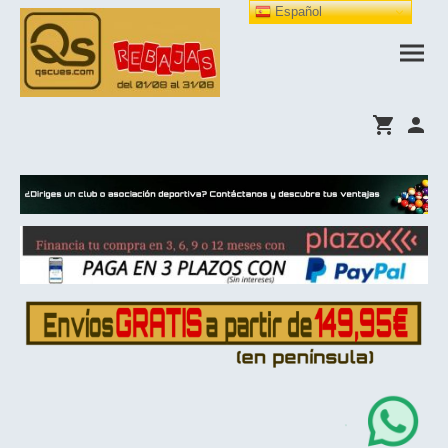
Español