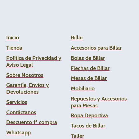
Inicio
Billar
Tienda
Accesorios para Billar
Política de Privacidad y
Bolas de Billar
Aviso Legal
Flechas de
Billar
Sobre Nosotros
Mesas de Billar
Garantía, Envíos y
Mobiliario
Devoluciones
Repuestos y Accesorios
Servicios
para Mesas
Contáctanos
Ropa Deportiva
Descuento 1ª compra
Tacos de Billar
Whats
app
Taller