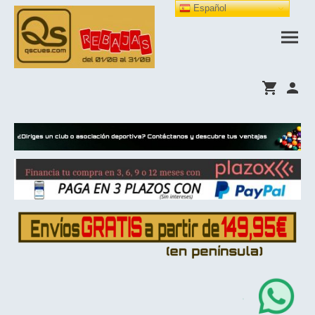
Español