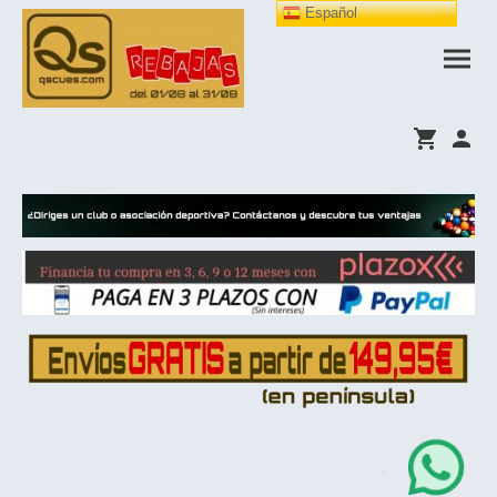
Español