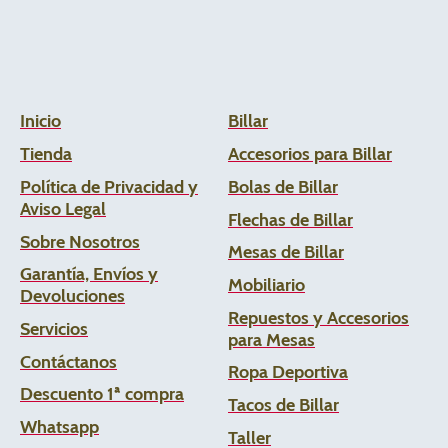
Inicio
Billar
Tienda
Accesorios para Billar
Política de Privacidad y
Bolas de Billar
Aviso Legal
Flechas de
Billar
Sobre Nosotros
Mesas de Billar
Garantía, Envíos y
Mobiliario
Devoluciones
Repuestos y Accesorios
Servicios
para Mesas
Contáctanos
Ropa Deportiva
Descuento 1ª compra
Tacos de Billar
Whats
app
Taller