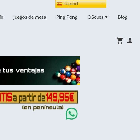
Español
ín
Juegos de Mesa
Ping Pong
QScues
Blog