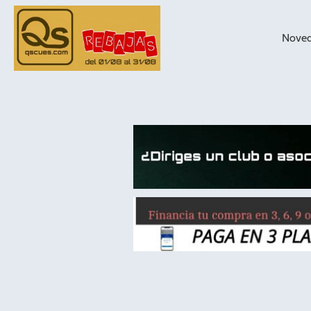
Nove
taqueras de
billar