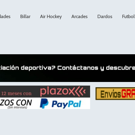
dades
Billar
Air Hockey
Arcades
Dardos
Futbol