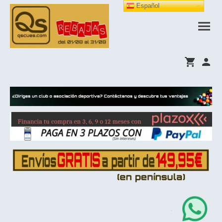
Español