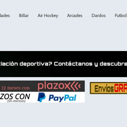
dades
Billar
Air Hockey
Arcades
Dardos
Futbol