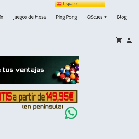
Español
ín
Juegos de Mesa
Ping Pong
QScues
Blog