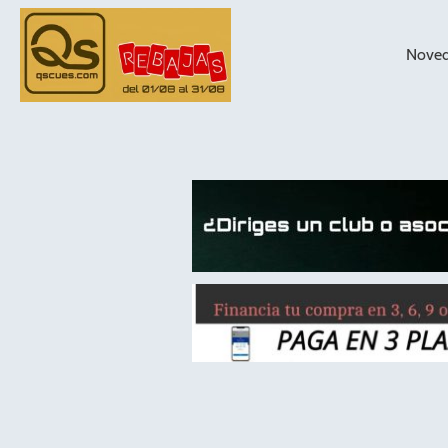
Nove
taqueras de
billar