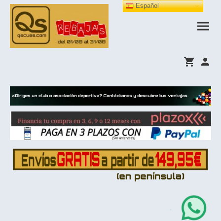
Español