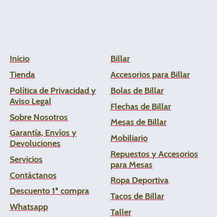
Inicio
Billar
Tienda
Accesorios para Billar
Política de Privacidad y
Bolas de Billar
Aviso Legal
Flechas de
Billar
Sobre Nosotros
Mesas de Billar
Garantía, Envíos y
Mobiliario
Devoluciones
Repuestos y Accesorios
Servicios
para Mesas
Contáctanos
Ropa Deportiva
Descuento 1ª compra
Tacos de Billar
Whats
app
Taller