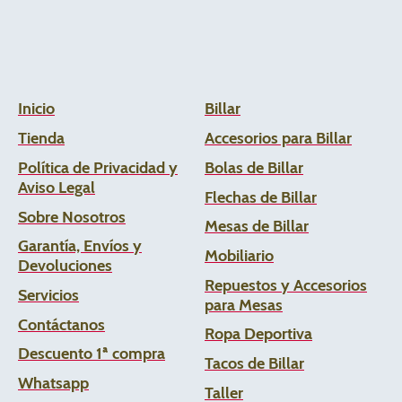
Inicio
Billar
Tienda
Accesorios para Billar
Política de Privacidad y
Bolas de Billar
Aviso Legal
Flechas de
Billar
Sobre Nosotros
Mesas de Billar
Garantía, Envíos y
Mobiliario
Devoluciones
Repuestos y Accesorios
Servicios
para Mesas
Contáctanos
Ropa Deportiva
Descuento 1ª compra
Tacos de Billar
Whats
app
Taller