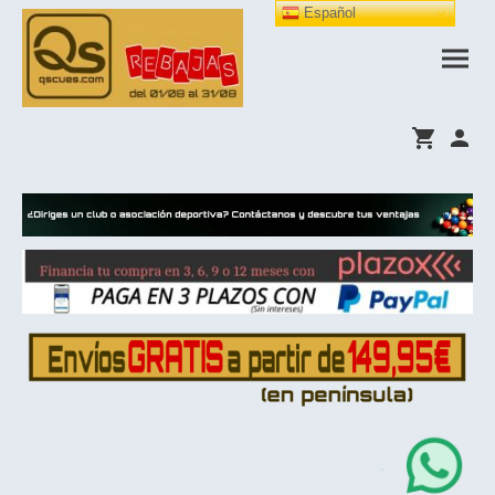
Español