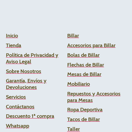
Inicio
Billar
Tienda
Accesorios para Billar
Política de Privacidad y
Bolas de Billar
Aviso Legal
Flechas de
Billar
Sobre Nosotros
Mesas de Billar
Garantía, Envíos y
Mobiliario
Devoluciones
Repuestos y Accesorios
Servicios
para Mesas
Contáctanos
Ropa Deportiva
Descuento 1ª compra
Tacos de Billar
Whats
app
Taller