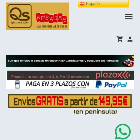
Español