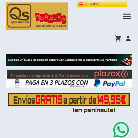
Español