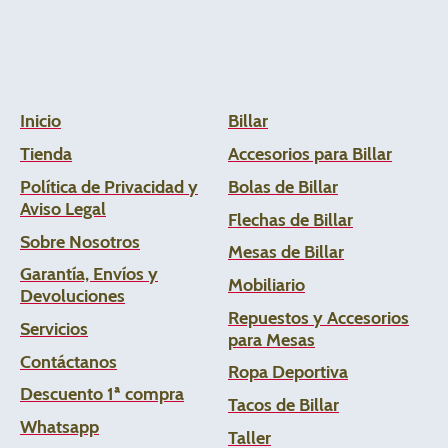
Inicio
Billar
Tienda
Accesorios para Billar
Política de Privacidad y
Bolas de Billar
Aviso Legal
Flechas de
Billar
Sobre Nosotros
Mesas de Billar
Garantía, Envíos y
Mobiliario
Devoluciones
Repuestos y Accesorios
Servicios
para Mesas
Contáctanos
Ropa Deportiva
Descuento 1ª compra
Tacos de Billar
Whats
app
Taller