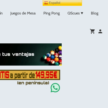
Español
ín
Juegos de Mesa
Ping Pong
QScues
Blog