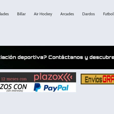
dades
Billar
Air Hockey
Arcades
Dardos
Futbol