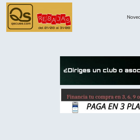
Nove
taqueras de
billar